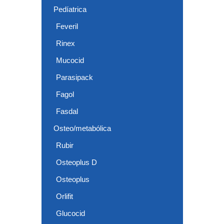
Pedíatrica
Feveril
Rinex
Mucocid
Parasipack
Fagol
Fasdal
Osteo/metabólica
Rubir
Osteoplus D
Osteoplus
Orlifit
Glucocid