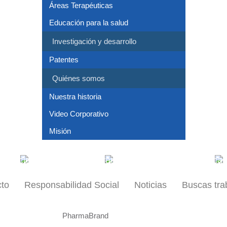
Áreas Terapéuticas
Educación para la salud
Investigación y desarrollo
Patentes
Quiénes somos
Nuestra historia
Video Corporativo
Misión
Pacientes
Nuestras oficinas
Medica
to
Responsabilidad Social
Noticias
Buscas tra
PharmaBrand