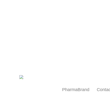
Quiénes somos
Investigación y desarrollo
PharmaBrand
Contac