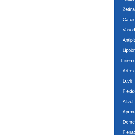
Zetina
Cardio
Vasodi
Antipl
Lipob
Línea 
Artrox
Luvit
Flexid
Alivol
Aprox
Deme
Flena