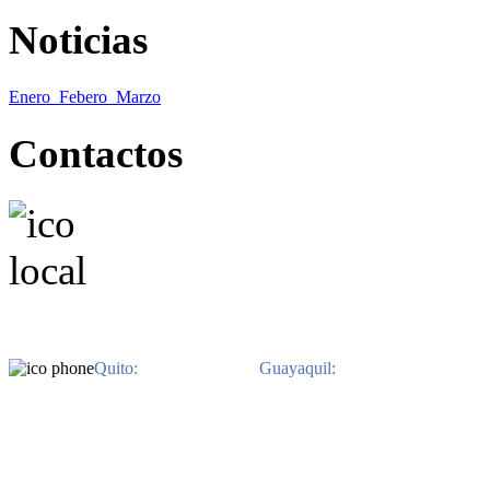
Noticias
Enero
Febero
Marzo
Contactos
EN QUITO. Avenida Il
EN GUAYAQUIL. Av. Jo
Benitez. Edificio 
Quito:
593-2-3822-480 /
Guayaquil:
593-4-2639-800.
Ph
derechos reservados