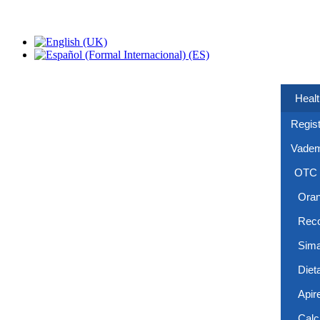
Healt
Regist
Vade
OTC
Ora
Reco
Sima
Diet
Apir
Calc