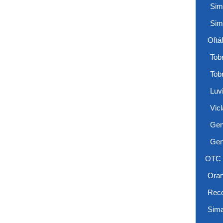
Sim
Sim
Oftá
Tobr
Tob
Luv
Vicl
Gen
Gen
OTC
Ora
Reco
Sima