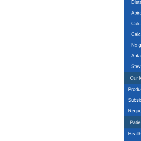
Diet
Apir
Calc
Calc
No g
Anta
Stev
Our l
Produc
Subsi
Reque
Patie
Health