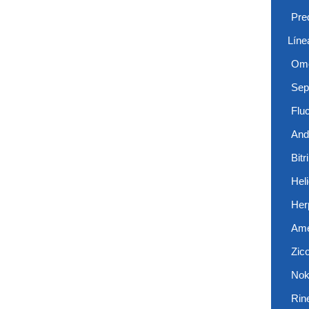
Pre
Líne
Ome
Sep
Flu
And
Bitr
Hel
Her
Ame
Zic
Nok
Rin