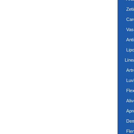
Zet
Card
Vas
Anti
Lip
Líne
Art
Luvi
Flex
Aliv
Apr
De
Fle