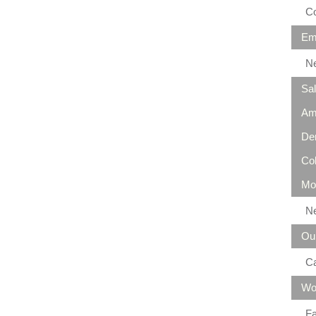
Co
Em
N
Sa
Am
De
Co
Mo
N
Ou
C
Wo
Fa