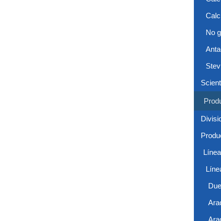
Calc
No g
Anta
Stev
Scient
Prod
Divisi
Produc
Líne
Líne
Due
Ara
Ara