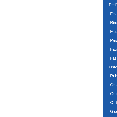
Pedí
Feve
Rin
Muc
Par
Fag
Fas
Oste
Rub
Ost
Ost
Orlif
Glu