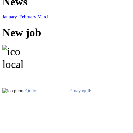
News
January
February
March
New job
EN QUITO. Avenida Il
EN GUAYAQUIL. Av. Jo
Benitez. Edificio 
Quito:
593-2-3822-480 /
Guayaquil:
593-4-2639-800.
Ph
derechos reservados